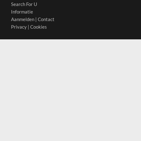
Search For U
Informatie
Aanmelden
|
Contact
Privacy
|
Cookies
Actief in
België
Duitsland
Nederland
Oostenrijk
Zwitserland
Contact
(c) 2026 Copyrights
SearchForU.nl
Tel: +31 (0)75 7502 082
Email:
info@searchforu.nl
Leveringsvoorwaarden