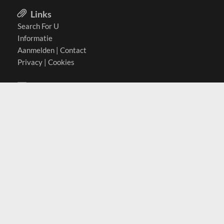
Links
Search For U
Informatie
Aanmelden
|
Contact
Privacy
|
Cookies
Actief in
België
Duitsland
Nederland
Oostenrijk
Zwitserland
Contact
(c) 2026 Copyrights
SearchForU.nl
Tel: +31 (0)75 7502 082
Email:
info@searchforu.nl