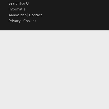
Search For U
Informatie
Aanmelden
|
Contact
Privacy
|
Cookies
Actief in
België
Duitsland
Nederland
Oostenrijk
Zwitserland
Contact
(c) 2026 Copyrights
SearchForU.nl
Tel: +31 (0)75 7502 082
Email:
info@searchforu.nl
Leveringsvoorwaarden