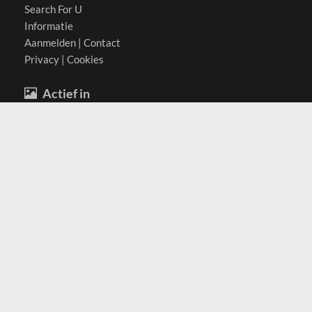
Search For U
Informatie
Aanmelden
|
Contact
Privacy
|
Cookies
Actief in
België
Duitsland
Nederland
Oostenrijk
Zwitserland
Contact
(c) 2026 Copyrights
SearchForU.nl
Tel: +31 (0)75 7502 082
Email:
info@searchforu.nl
Leveringsvoorwaarden