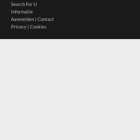
Search For U
Informatie
Aanmelden
|
Contact
Privacy
|
Cookies
Actief in
België
Duitsland
Nederland
Oostenrijk
Zwitserland
Contact
(c) 2026 Copyrights
SearchForU.nl
Tel: +31 (0)75 7502 082
Email:
info@searchforu.nl
Leveringsvoorwaarden