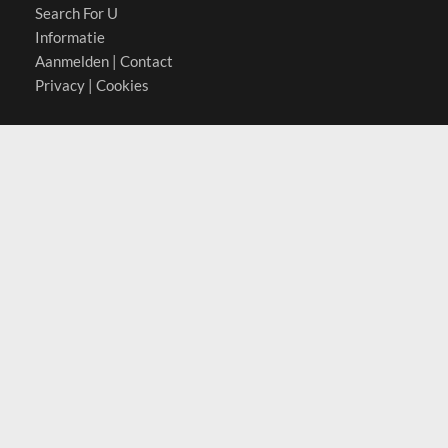
Search For U
Informatie
Aanmelden
|
Contact
Privacy
|
Cookies
Actief in
België
Duitsland
Nederland
Oostenrijk
Zwitserland
Contact
(c) 2026 Copyrights
SearchForU.nl
Tel: +31 (0)75 7502 082
Email:
info@searchforu.nl
Leveringsvoorwaarden