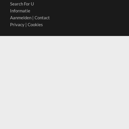
Search For U
Informatie
Aanmelden
|
Contact
Privacy
|
Cookies
Actief in
België
Duitsland
Nederland
Oostenrijk
Zwitserland
Contact
(c) 2026 Copyrights
SearchForU.nl
Tel: +31 (0)75 7502 082
Email:
info@searchforu.nl
Leveringsvoorwaarden