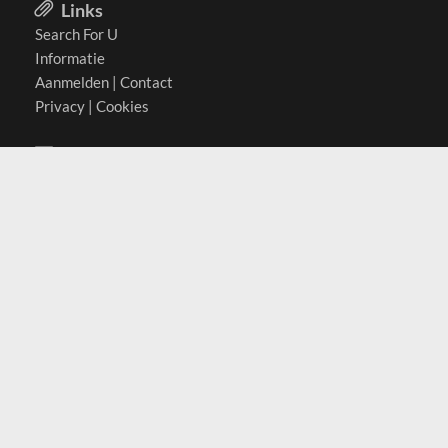
Links
Search For U
Informatie
Aanmelden
|
Contact
Privacy
|
Cookies
Actief in
België
Duitsland
Nederland
Oostenrijk
Zwitserland
Contact
(c) 2026 Copyrights
SearchForU.nl
Tel: +31 (0)75 7502 082
Email:
info@searchforu.nl
Leveringsvoorwaarden