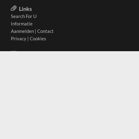
Links
Search For U
Informatie
Aanmelden
|
Contact
Privacy
|
Cookies
Actief in
België
Duitsland
Nederland
Oostenrijk
Zwitserland
Contact
(c) 2026 Copyrights
SearchForU.nl
Tel: +31 (0)75 7502 082
Email:
info@searchforu.nl