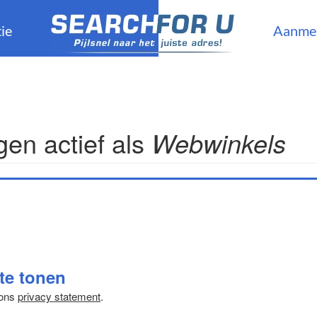
ie
Aanme
en actief als
Webwinkels
 te tonen
 ons
privacy statement
.