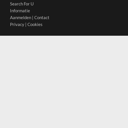
Search For U
Informatie
Aanmelden
|
Contact
Privacy
|
Cookies
Actief in
België
Duitsland
Nederland
Oostenrijk
Zwitserland
Contact
(c) 2026 Copyrights
SearchForU.nl
Tel: +31 (0)75 7502 082
Email:
info@searchforu.nl
Leveringsvoorwaarden