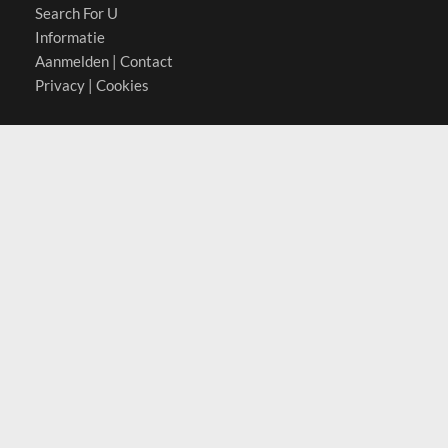
Search For U
Informatie
Aanmelden
|
Contact
Privacy
|
Cookies
Actief in
België
Duitsland
Nederland
Oostenrijk
Zwitserland
Contact
(c) 2026 Copyrights
SearchForU.nl
Tel: +31 (0)75 7502 082
Email:
info@searchforu.nl
Leveringsvoorwaarden