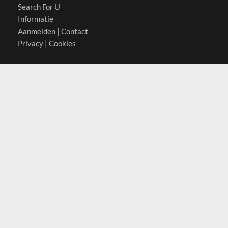
Search For U
Informatie
Aanmelden
|
Contact
Privacy
|
Cookies
Actief in
België
Duitsland
Nederland
Oostenrijk
Zwitserland
Contact
(c) 2026 Copyrights
SearchForU.nl
Tel: +31 (0)75 7502 082
Email:
info@searchforu.nl
Leveringsvoorwaarden