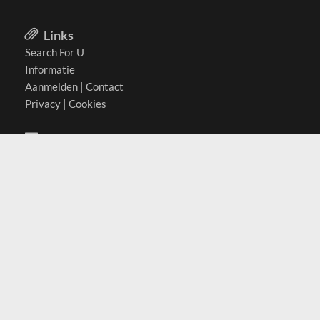
Links
Search For U
Informatie
Aanmelden
|
Contact
Privacy
|
Cookies
Actief in
België
Duitsland
Nederland
Oostenrijk
Zwitserland
Contact
(c) 2026 Copyrights
SearchForU.nl
Tel: +31 (0)75 7502 082