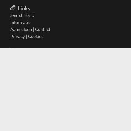
Links
Search For U
Informatie
Aanmelden
|
Contact
Privacy
|
Cookies
Actief in
België
Duitsland
Nederland
Oostenrijk
Zwitserland
Contact
(c) 2026 Copyrights
SearchForU.nl
Tel: +31 (0)75 7502 082
Email:
info@searchforu.nl