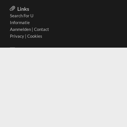
Links
Search For U
Informatie
Aanmelden
|
Contact
Privacy
|
Cookies
Actief in
België
Duitsland
Nederland
Oostenrijk
Zwitserland
Contact
(c) 2026 Copyrights
SearchForU.nl
Tel: +31 (0)75 7502 082
Email:
info@searchforu.nl