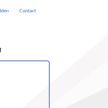
lden
Contact
a