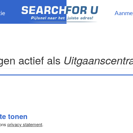
ie
Aanme
en actief als
Uitgaanscentr
 te tonen
 ons
privacy statement
.