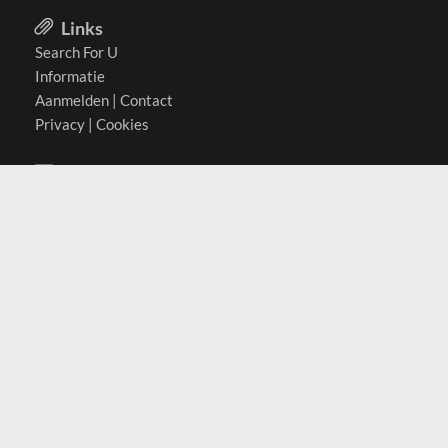
Links
Search For U
Informatie
Aanmelden
|
Contact
Privacy
|
Cookies
Actief in
België
Duitsland
Nederland
Oostenrijk
Zwitserland
Contact
(c) 2026 Copyrights
SearchForU.nl
Tel: +31 (0)75 7502 082
Email:
info@searchforu.nl