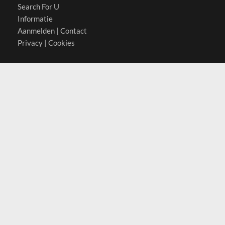
Search For U
Informatie
Aanmelden
|
Contact
Privacy
|
Cookies
Actief in
België
Duitsland
Nederland
Oostenrijk
Zwitserland
Contact
(c) 2026 Copyrights
SearchForU.nl
Tel: +31 (0)75 7502 082
Email:
info@searchforu.nl
Leveringsvoorwaarden