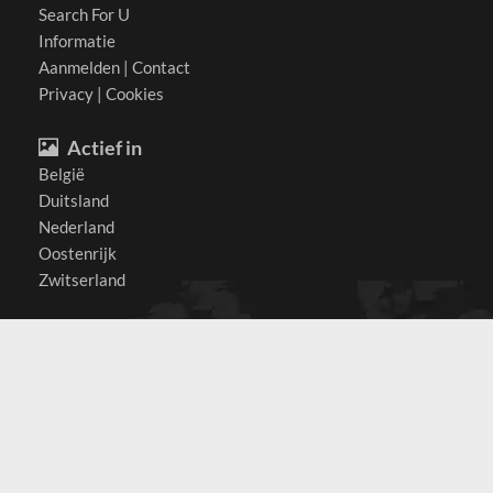
Search For U
Informatie
Aanmelden
|
Contact
Privacy
|
Cookies
Actief in
België
Duitsland
Nederland
Oostenrijk
Zwitserland
Contact
(c) 2026 Copyrights
SearchForU.nl
Tel: +31 (0)75 7502 082
Email:
info@searchforu.nl
Leveringsvoorwaarden