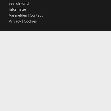
Search For U
Informatie
Aanmelden
|
Contact
Privacy
|
Cookies
Actief in
België
Duitsland
Nederland
Oostenrijk
Zwitserland
Contact
(c) 2026 Copyrights
SearchForU.nl
Tel: +31 (0)75 7502 082
Email:
info@searchforu.nl
Leveringsvoorwaarden