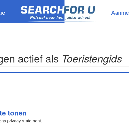
ie
Aanme
en actief als
Toeristengids
 te tonen
 ons
privacy statement
.