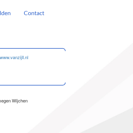
lden
Contact
www.vanzijll.nl
jmegen Wijchen