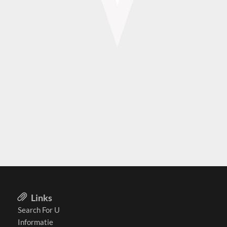
Links
Search For U
Informatie